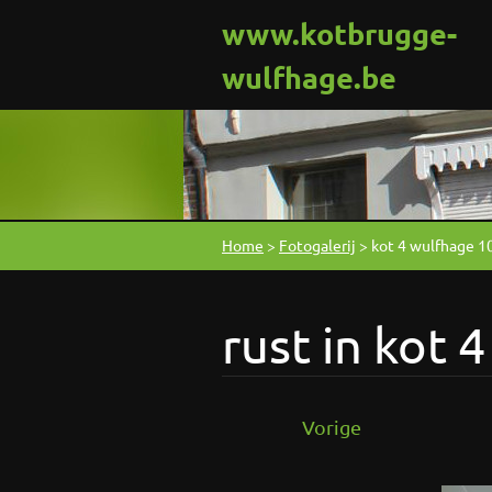
www.kotbrugge-
wulfhage.be
Home
>
Fotogalerij
>
kot 4 wulfhage 1
rust in kot 4
Vorige