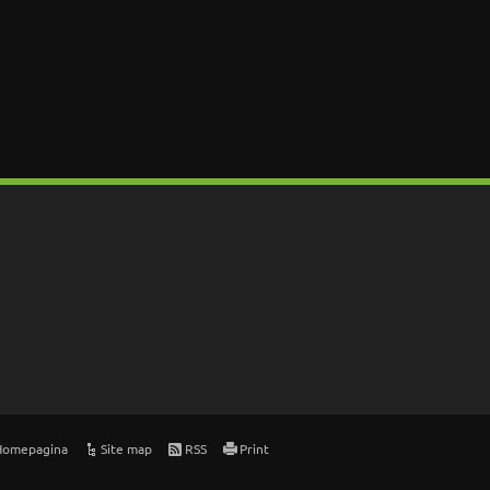
Homepagina
Site map
RSS
Print