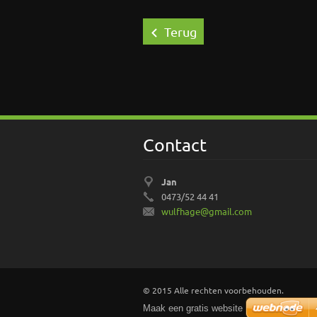
Terug
Contact
Jan
0473/52 44 41
wulfhage
@gmail.c
om
© 2015 Alle rechten voorbehouden.
Maak een gratis website