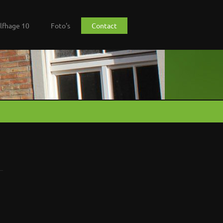
lfhage 10
Foto's
Contact