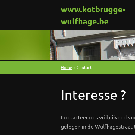
www.kotbrugge-
wulfhage.be
Home
>
Contact
Interesse ?
Contacteer ons vrijblijvend v
gelegen in de Wulfhagestraat 