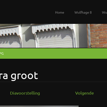
Home
Wulfhage 8
Wu
JPG
ra groot
Diavoorstelling
Volgende