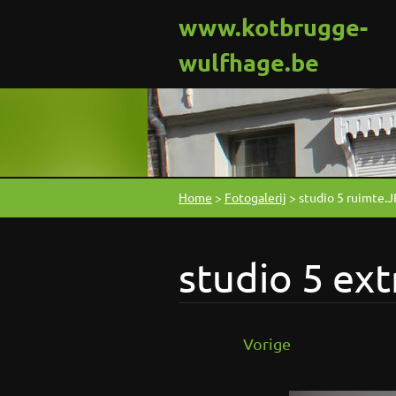
www.kotbrugge-
wulfhage.be
Home
>
Fotogalerij
>
studio 5 ruimte.
studio 5 ext
Vorige