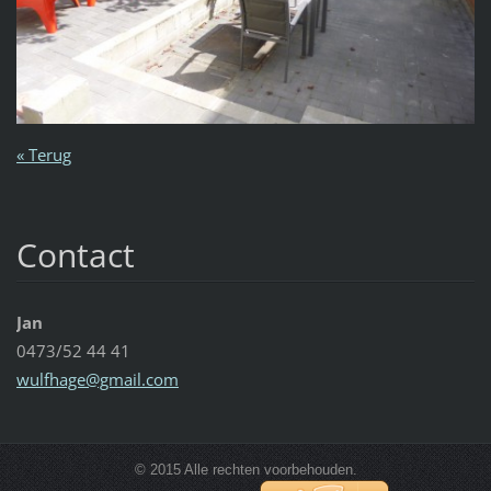
« Terug
Contact
Jan
0473/52 44 41
wulfhage
@gmail.c
om
© 2015 Alle rechten voorbehouden.