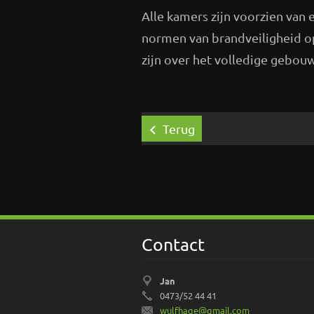
Alle kamers zijn voorzien van
normen van brandveiligheid 
zijn over het volledige gebou
Terug
Contact
Jan
0473/52 44 41
wulfhage
@gmail.c
om