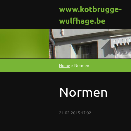
www.kotbrugge-
wulfhage.be
Home
>
Normen
Normen
21-02-2015 17:02