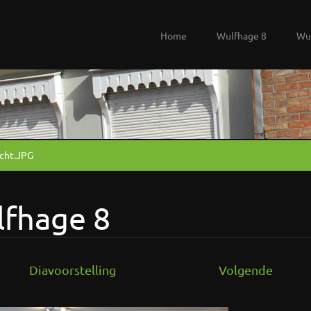
Home
Wulfhage 8
Wu
icht.JPG
lfhage 8
Diavoorstelling
Volgende