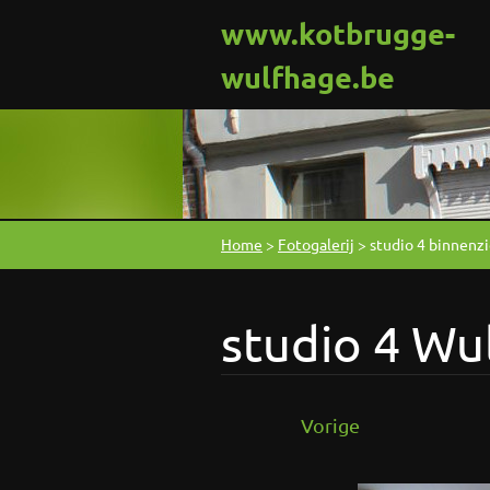
www.kotbrugge-
wulfhage.be
Home
>
Fotogalerij
>
studio 4 binnenz
studio 4 Wu
Vorige